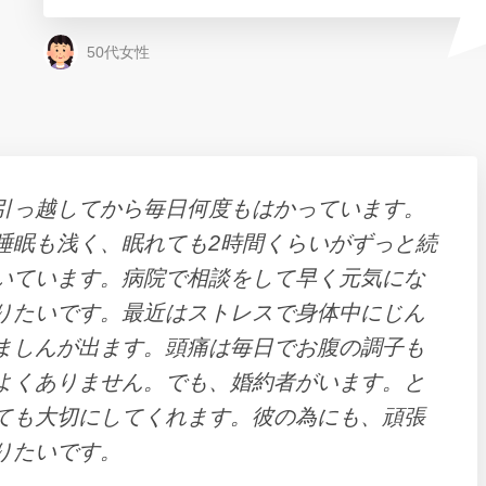
50代女性
引っ越してから毎日何度もはかっています。
睡眠も浅く、眠れても2時間くらいがずっと続
いています。病院で相談をして早く元気にな
りたいです。最近はストレスで身体中にじん
ましんが出ます。頭痛は毎日でお腹の調子も
よくありません。でも、婚約者がいます。と
ても大切にしてくれます。彼の為にも、頑張
りたいです。