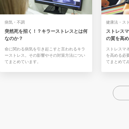
病気・不調
健康法・ス
突然死を招く！？キラーストレスとは何
ストレスマ
なのか？
の質を高め
命に関わる病気を引き起こすと言われるキラ
ストレスマ
ーストレス。その影響やその対策方法につい
を高める必
てまとめています。
てまとめて